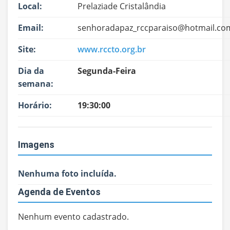
Local:
Prelaziade Cristalândia
Email:
senhoradapaz_rccparaiso@hotmail.co
Site:
www.rccto.org.br
Dia da
Segunda-Feira
semana:
Horário:
19:30:00
Imagens
Nenhuma foto incluída.
Agenda de Eventos
Nenhum evento cadastrado.