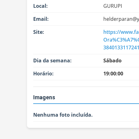
Local:
GURUPI
Email:
helderparan@
Site:
https://www.f
Ora%C3%A7%C
3840133117241
Dia da semana:
Sábado
Horário:
19:00:00
Imagens
Nenhuma foto incluída.