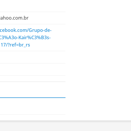
yahoo.com.br
acebook.com/Grupo-de-
3%A3o-Kair%C3%B3s-
17/?ref=br_rs